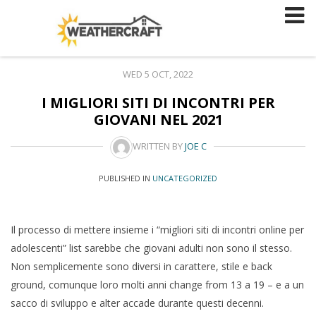
Skip
to
content
WED 5 OCT, 2022
I MIGLIORI SITI DI INCONTRI PER
GIOVANI NEL 2021
WRITTEN BY
JOE C
PUBLISHED IN
UNCATEGORIZED
Il processo di mettere insieme i “migliori siti di incontri online per
adolescenti” list sarebbe che giovani adulti non sono il stesso.
Non semplicemente sono diversi in carattere, stile e back
ground, comunque loro molti anni change from 13 a 19 – e a un
sacco di sviluppo e alter accade durante questi decenni.