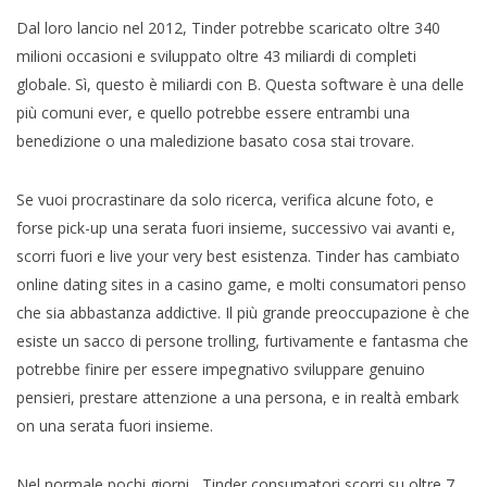
Dal loro lancio nel 2012, Tinder potrebbe scaricato oltre 340
milioni occasioni e sviluppato oltre 43 miliardi di completi
globale. Sì, questo è miliardi con B. Questa software è una delle
più comuni ever, e quello potrebbe essere entrambi una
benedizione o una maledizione basato cosa stai trovare.
Se vuoi procrastinare da solo ricerca, verifica alcune foto, e
forse pick-up una serata fuori insieme, successivo vai avanti e,
scorri fuori e live your very best esistenza. Tinder has cambiato
online dating sites in a casino game, e molti consumatori penso
che sia abbastanza addictive. Il più grande preoccupazione è che
esiste un sacco di persone trolling, furtivamente e fantasma che
potrebbe finire per essere impegnativo sviluppare genuino
pensieri, prestare attenzione a una persona, e in realtà embark
on una serata fuori insieme.
Nel normale pochi giorni , Tinder consumatori scorri su oltre 7