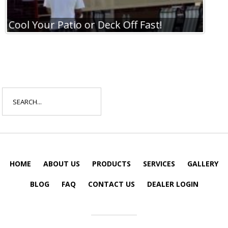
Cool Your Patio or Deck Off Fast!
Coo
Search
for:
HOME
ABOUT US
PRODUCTS
SERVICES
GALLERY
BLOG
FAQ
CONTACT US
DEALER LOGIN