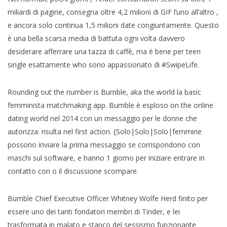
miliardi di pagine, consegna oltre 4,2 milioni di GIF l’uno all’altro ,
e ancora solo continua 1,5 milioni date congiuntamente. Questo
è una bella scarsa media di battuta ogni volta davvero
desiderare afferrare una tazza di caffè, ma è bene per teen
single esattamente who sono appassionato di #SwipeLife.
Rounding out the number is Bumble, aka the world la basic
femminista matchmaking app. Bumble è esploso on the online
dating world nel 2014 con un messaggio per le donne che
autorizza: risulta nel first action. {Solo|Solo|Solo|femmine
possono inviare la prima messaggio se corrispondono con
maschi sul software, e hanno 1 giorno per iniziare entrare in
contatto con o il discussione scompare.
Bumble Chief Executive Officer Whitney Wolfe Herd finito per
essere uno dei tanti fondatori membri di Tinder, e lei
trasformata in malato e stanco del sessismo funzionante